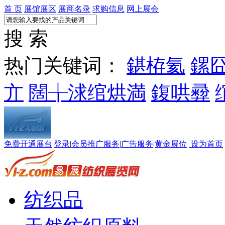
首 页
展馆展区
展商名录
求购信息
网上展会
搜 索
热门关键词：
鍖栫氦
鏍
亣
闊╁浗绾烘満
鍑哄彛
免费开通展台
|
登录
|
会员推广服务
|
广告服务
|
黄金展位
设为首页
纺织品