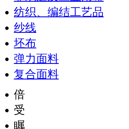
纺织、编结工艺品
纱线
坯布
弹力面料
复合面料
倍
受
瞩