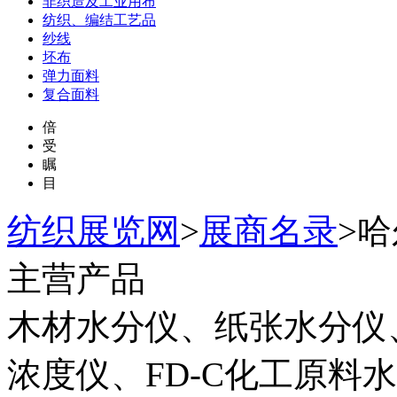
非织造及工业用布
纺织、编结工艺品
纱线
坯布
弹力面料
复合面料
倍
受
瞩
目
纺织展览网
>
展商名录
>
哈
主营产品
木材水分仪、纸张水分仪、
浓度仪、FD-C化工原料