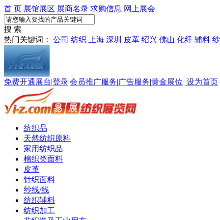
首 页
展馆展区
展商名录
求购信息
网上展会
搜 索
热门关键词：
公司
纺织
上海
深圳
皮革
绍兴
佛山
化纤
辅料
纱
免费开通展台
|
登录
|
会员推广服务
|
广告服务
|
黄金展位
设为首页
纺织品
天然纺织原料
家用纺织品
棉织类面料
皮革
针织面料
纱线/线
纺织辅料
纺织加工