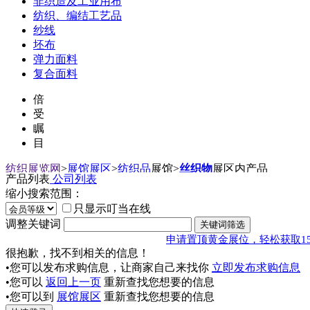
非织造及工业用布
纺织、编结工艺品
纱线
坯布
弹力面料
复合面料
倍
受
瞩
目
纺织展览网
>
展馆展区
>
纺织品
展馆
>
丝织物
展区内产品
产品列表
公司列表
缩小搜索范围：
只显示叮当在线
调整关键词
申请置顶黄金展位，轻松获取1
很抱歉，找不到相关的信息！
•您可以发布求购信息，让商家自己来找你
立即发布求购信息
•您可以
返回上一页
重新查找您想要的信息
•您可以到
展馆展区
重新查找您想要的信息