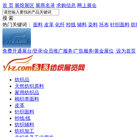
首 页
展馆展区
展商名录
求购信息
网上展会
搜 索
热门关键词：
面料
皮革
化纤
纱线
辅料
染料
坯布
针织面料
纺
免费开通展台
|
登录
|
会员推广服务
|
广告服务
|
黄金展位
设为首页
纺织品
天然纺织原料
家用纺织品
棉织类面料
皮革
针织面料
纱线/线
纺织辅料
纺织加工