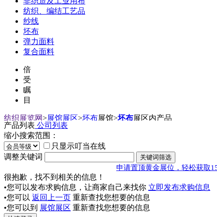
非织造及工业用布
纺织、编结工艺品
纱线
坯布
弹力面料
复合面料
倍
受
瞩
目
纺织展览网
>
展馆展区
>
坯布
展馆
>
坯布
展区内产品
产品列表
公司列表
缩小搜索范围：
只显示叮当在线
调整关键词
申请置顶黄金展位，轻松获取1
很抱歉，找不到相关的信息！
•您可以发布求购信息，让商家自己来找你
立即发布求购信息
•您可以
返回上一页
重新查找您想要的信息
•您可以到
展馆展区
重新查找您想要的信息