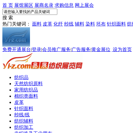
首 页
展馆展区
展商名录
求购信息
网上展会
搜 索
热门关键词：
面料
皮革
化纤
纱线
辅料
染料
坯布
针织面料
纺
免费开通展台
|
登录
|
会员推广服务
|
广告服务
|
黄金展位
设为首页
纺织品
天然纺织原料
家用纺织品
棉织类面料
皮革
针织面料
纱线/线
纺织辅料
纺织加工