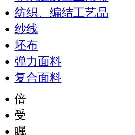
纺织、编结工艺品
纱线
坯布
弹力面料
复合面料
倍
受
瞩