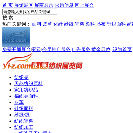
首 页
展馆展区
展商名录
求购信息
网上展会
搜 索
热门关键词：
面料
皮革
化纤
纱线
辅料
染料
坯布
针织面料
纺
免费开通展台
|
登录
|
会员推广服务
|
广告服务
|
黄金展位
设为首页
纺织品
天然纺织原料
家用纺织品
棉织类面料
皮革
针织面料
纱线/线
纺织辅料
纺织加工