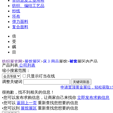
非织造及工业用布
纺织、编结工艺品
纱线
坯布
弹力面料
复合面料
倍
受
瞩
目
纺织展览网
>
展馆展区
>
床上用品
展馆
>
被套
展区内产品
产品列表
公司列表
缩小搜索范围：
只显示叮当在线
调整关键词
申请置顶黄金展位，轻松获取1
很抱歉，找不到相关的信息！
•您可以发布求购信息，让商家自己来找你
立即发布求购信息
•您可以
返回上一页
重新查找您想要的信息
•您可以到
展馆展区
重新查找您想要的信息