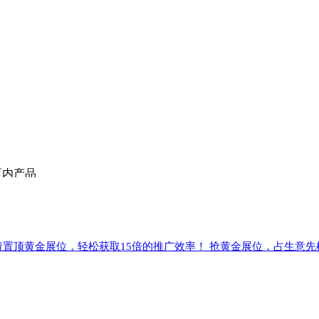
区内产品
请置顶黄金展位，轻松获取15倍的推广效率！ 抢黄金展位，占生意先