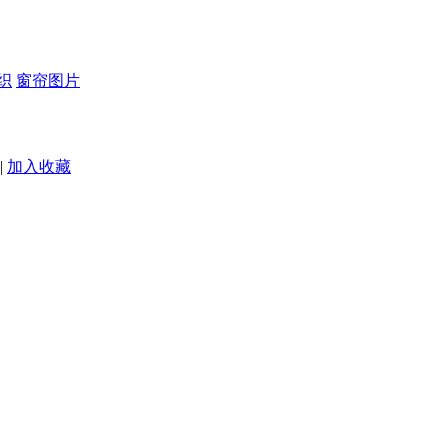
织
窗帘图片
|
加入收藏