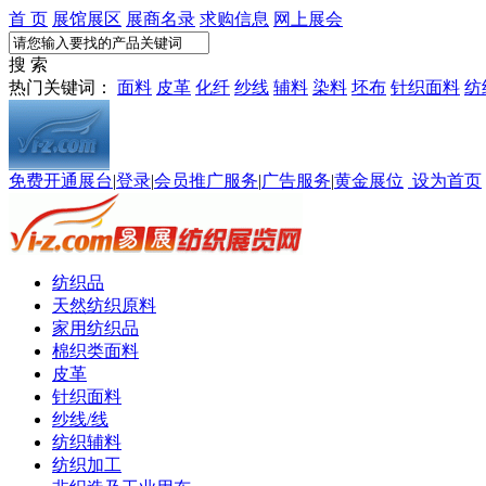
首 页
展馆展区
展商名录
求购信息
网上展会
搜 索
热门关键词：
面料
皮革
化纤
纱线
辅料
染料
坯布
针织面料
纺
免费开通展台
|
登录
|
会员推广服务
|
广告服务
|
黄金展位
设为首页
纺织品
天然纺织原料
家用纺织品
棉织类面料
皮革
针织面料
纱线/线
纺织辅料
纺织加工