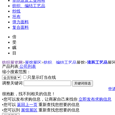
非织造及工业用布
纺织、编结工艺品
纱线
坯布
弹力面料
复合面料
倍
受
瞩
目
纺织展览网
>
展馆展区
>
纺织、编结工艺品
展馆
>
流苏工艺品
展
产品列表
公司列表
缩小搜索范围：
只显示叮当在线
调整关键词
申
很抱歉，找不到相关的信息！
•您可以发布求购信息，让商家自己来找你
立即发布求购信息
•您可以
返回上一页
重新查找您想要的信息
•您可以到
展馆展区
重新查找您想要的信息