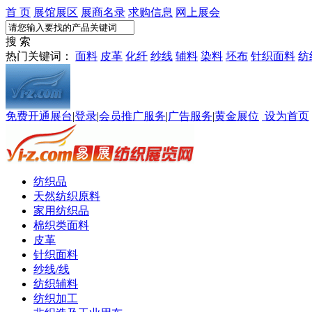
首 页
展馆展区
展商名录
求购信息
网上展会
搜 索
热门关键词：
面料
皮革
化纤
纱线
辅料
染料
坯布
针织面料
纺
免费开通展台
|
登录
|
会员推广服务
|
广告服务
|
黄金展位
设为首页
纺织品
天然纺织原料
家用纺织品
棉织类面料
皮革
针织面料
纱线/线
纺织辅料
纺织加工