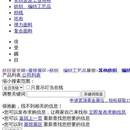
非织造及工业用布
纺织、编结工艺品
纱线
坯布
弹力面料
复合面料
倍
受
瞩
目
纺织展览网
>
展馆展区
>
纺织、编结工艺品
展馆
>
其他纺织、编
产品列表
公司列表
缩小搜索范围：
只显示叮当在线
调整关键词
申请置顶黄金展位，轻松获取1
很抱歉，找不到相关的信息！
•您可以发布求购信息，让商家自己来找你
立即发布求购信息
•您可以
返回上一页
重新查找您想要的信息
•您可以到
展馆展区
重新查找您想要的信息