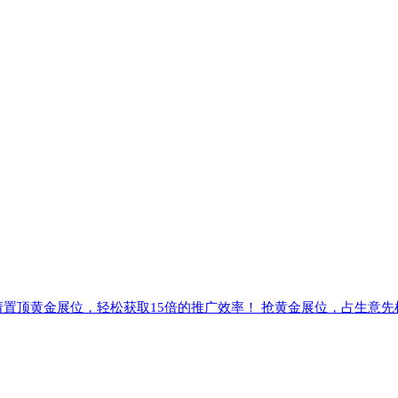
请置顶黄金展位，轻松获取15倍的推广效率！ 抢黄金展位，占生意先