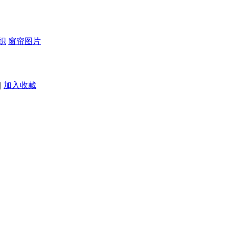
织
窗帘图片
|
加入收藏