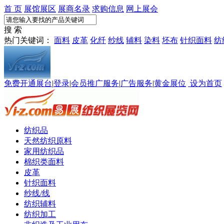
首 页
展馆展区
展商名录
求购信息
网上展会
搜 索
热门关键词：
面料
皮革
化纤
纱线
辅料
染料
坯布
针织面料
纺
免费开通展台
|
登录
|
会员推广服务
|
广告服务
|
黄金展位
设为首页
纺织品
天然纺织原料
家用纺织品
棉织类面料
皮革
针织面料
纱线/线
纺织辅料
纺织加工