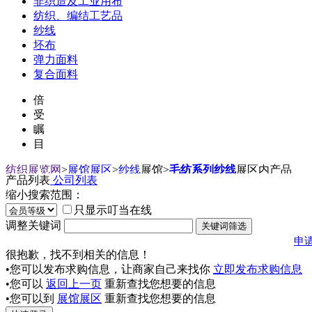
非织造及工业用布
纺织、编结工艺品
纱线
坯布
弹力面料
复合面料
倍
受
瞩
目
纺织展览网
>
展馆展区
>
纱线
展馆
>
毛纺系列纱线
展区内产品
产品列表
公司列表
缩小搜索范围：
只显示叮当在线
调整关键词
申
很抱歉，找不到相关的信息！
•您可以发布求购信息，让商家自己来找你
立即发布求购信息
•您可以
返回上一页
重新查找您想要的信息
•您可以到
展馆展区
重新查找您想要的信息