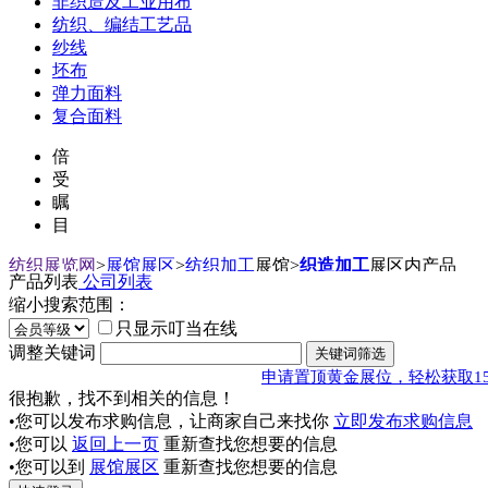
非织造及工业用布
纺织、编结工艺品
纱线
坯布
弹力面料
复合面料
倍
受
瞩
目
纺织展览网
>
展馆展区
>
纺织加工
展馆
>
织造加工
展区内产品
产品列表
公司列表
缩小搜索范围：
只显示叮当在线
调整关键词
申请置顶黄金展位，轻松获取1
很抱歉，找不到相关的信息！
•您可以发布求购信息，让商家自己来找你
立即发布求购信息
•您可以
返回上一页
重新查找您想要的信息
•您可以到
展馆展区
重新查找您想要的信息