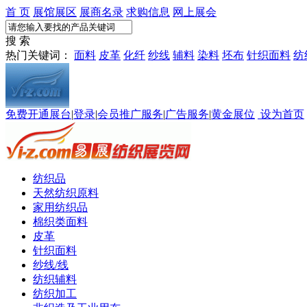
首 页
展馆展区
展商名录
求购信息
网上展会
搜 索
热门关键词：
面料
皮革
化纤
纱线
辅料
染料
坯布
针织面料
纺
免费开通展台
|
登录
|
会员推广服务
|
广告服务
|
黄金展位
设为首页
纺织品
天然纺织原料
家用纺织品
棉织类面料
皮革
针织面料
纱线/线
纺织辅料
纺织加工