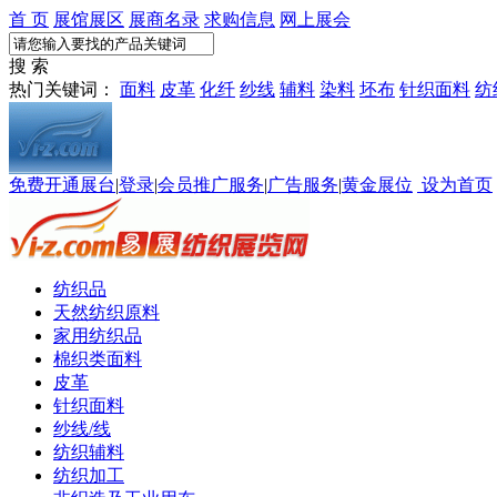
首 页
展馆展区
展商名录
求购信息
网上展会
搜 索
热门关键词：
面料
皮革
化纤
纱线
辅料
染料
坯布
针织面料
纺
免费开通展台
|
登录
|
会员推广服务
|
广告服务
|
黄金展位
设为首页
纺织品
天然纺织原料
家用纺织品
棉织类面料
皮革
针织面料
纱线/线
纺织辅料
纺织加工