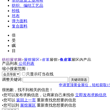
非织造及工业用布
纺织、编结工艺品
纱线
坯布
弹力面料
复合面料
倍
受
瞩
目
纺织展览网
>
展馆展区
>
皮革
展馆
>
鱼皮革
展区内产品
产品列表
公司列表
缩小搜索范围：
只显示叮当在线
调整关键词
申请置顶黄金展位，轻松获取1
很抱歉，找不到相关的信息！
•您可以发布求购信息，让商家自己来找你
立即发布求购信息
•您可以
返回上一页
重新查找您想要的信息
•您可以到
展馆展区
重新查找您想要的信息