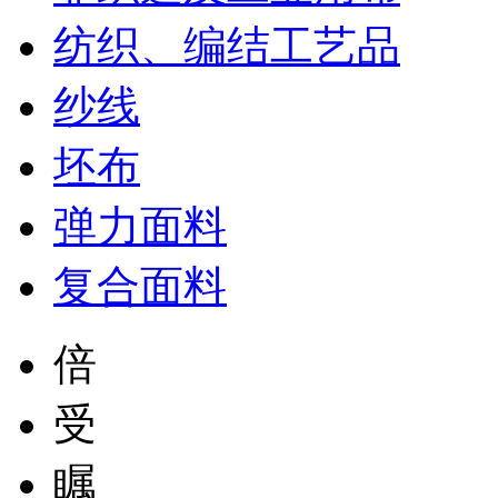
纺织、编结工艺品
纱线
坯布
弹力面料
复合面料
倍
受
瞩