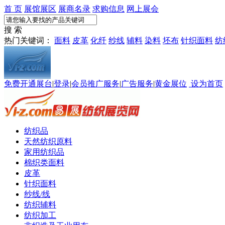
首 页
展馆展区
展商名录
求购信息
网上展会
搜 索
热门关键词：
面料
皮革
化纤
纱线
辅料
染料
坯布
针织面料
纺
免费开通展台
|
登录
|
会员推广服务
|
广告服务
|
黄金展位
设为首页
纺织品
天然纺织原料
家用纺织品
棉织类面料
皮革
针织面料
纱线/线
纺织辅料
纺织加工