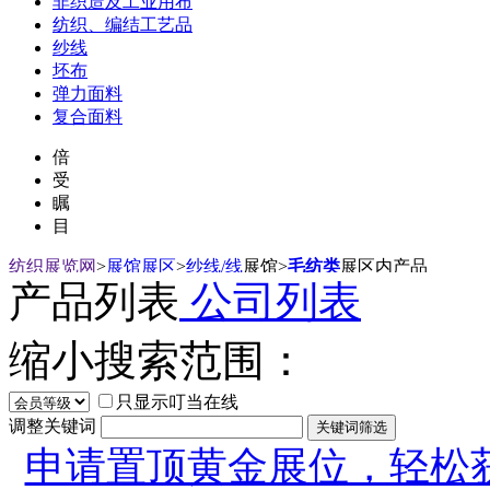
非织造及工业用布
纺织、编结工艺品
纱线
坯布
弹力面料
复合面料
倍
受
瞩
目
纺织展览网
>
展馆展区
>
纱线/线
展馆
>
毛纺类
展区内产品
产品列表
公司列表
缩小搜索范围：
只显示叮当在线
调整关键词
申请置顶黄金展位，轻松获