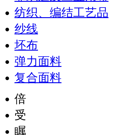
纺织、编结工艺品
纱线
坯布
弹力面料
复合面料
倍
受
瞩