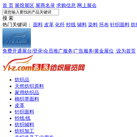
首 页
展馆展区
展商名录
求购信息
网上展会
搜 索
热门关键词：
面料
皮革
化纤
纱线
辅料
染料
坯布
针织面料
纺
免费开通展台
|
登录
|
会员推广服务
|
广告服务
|
黄金展位
设为首页
纺织品
天然纺织原料
家用纺织品
棉织类面料
皮革
针织面料
纱线/线
纺织辅料
纺织加工