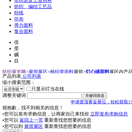
非织造及工业用布
纺织、编结工艺品
纱线
坯布
弹力面料
复合面料
倍
受
瞩
目
纺织展览网
>
展馆展区
>
棉织类面料
展馆
>
灯心绒面料
展区内产
产品列表
公司列表
缩小搜索范围：
只显示叮当在线
调整关键词
申请置顶黄金展位，轻松获取1
很抱歉，找不到相关的信息！
•您可以发布求购信息，让商家自己来找你
立即发布求购信息
•您可以
返回上一页
重新查找您想要的信息
•您可以到
展馆展区
重新查找您想要的信息