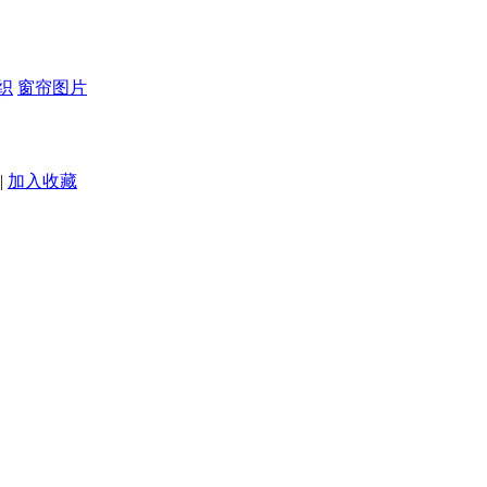
织
窗帘图片
|
加入收藏