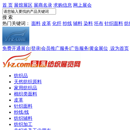
首 页
展馆展区
展商名录
求购信息
网上展会
搜 索
热门关键词：
面料
皮革
化纤
纱线
辅料
染料
坯布
针织面料
纺
免费开通展台
|
登录
|
会员推广服务
|
广告服务
|
黄金展位
设为首页
纺织品
天然纺织原料
家用纺织品
棉织类面料
皮革
针织面料
纱线/线
纺织辅料
纺织加工