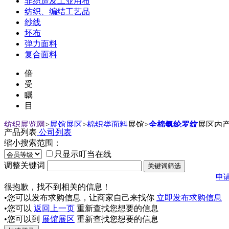
非织造及工业用布
纺织、编结工艺品
纱线
坯布
弹力面料
复合面料
倍
受
瞩
目
纺织展览网
>
展馆展区
>
棉织类面料
展馆
>
全棉氨纶罗纹
展区内
产品列表
公司列表
缩小搜索范围：
只显示叮当在线
调整关键词
申
很抱歉，找不到相关的信息！
•您可以发布求购信息，让商家自己来找你
立即发布求购信息
•您可以
返回上一页
重新查找您想要的信息
•您可以到
展馆展区
重新查找您想要的信息