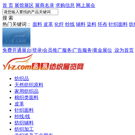
首 页
展馆展区
展商名录
求购信息
网上展会
搜 索
热门关键词：
面料
皮革
化纤
纱线
辅料
染料
坯布
针织面料
纺
免费开通展台
|
登录
|
会员推广服务
|
广告服务
|
黄金展位
设为首页
纺织品
天然纺织原料
家用纺织品
棉织类面料
皮革
针织面料
纱线/线
纺织辅料
纺织加工