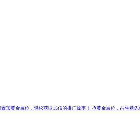
请置顶黄金展位，轻松获取15倍的推广效率！ 抢黄金展位，占生意先