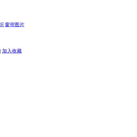
织
窗帘图片
|
加入收藏