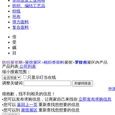
非织造及工业用布
纺织、编结工艺品
纱线
坯布
弹力面料
复合面料
倍
受
瞩
目
纺织展览网
>
展馆展区
>
棉织类面料
展馆
>
罗纹布
展区内产品
产品列表
公司列表
缩小搜索范围：
只显示叮当在线
调整关键词
申
很抱歉，找不到相关的信息！
•您可以发布求购信息，让商家自己来找你
立即发布求购信息
•您可以
返回上一页
重新查找您想要的信息
•您可以到
展馆展区
重新查找您想要的信息