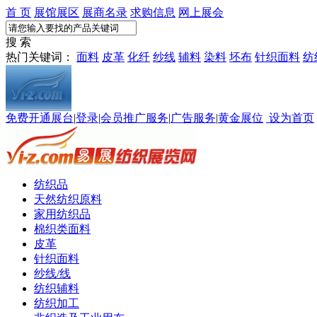
首 页
展馆展区
展商名录
求购信息
网上展会
搜 索
热门关键词：
面料
皮革
化纤
纱线
辅料
染料
坯布
针织面料
纺
免费开通展台
|
登录
|
会员推广服务
|
广告服务
|
黄金展位
设为首页
纺织品
天然纺织原料
家用纺织品
棉织类面料
皮革
针织面料
纱线/线
纺织辅料
纺织加工