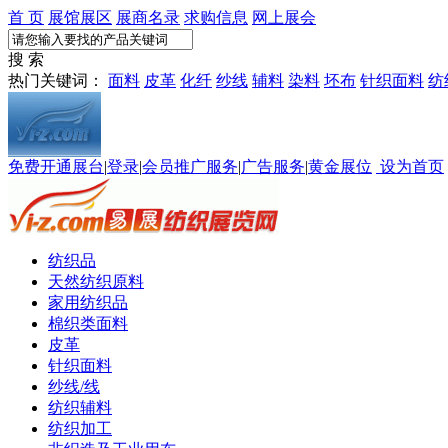
首 页
展馆展区
展商名录
求购信息
网上展会
搜 索
热门关键词：
面料
皮革
化纤
纱线
辅料
染料
坯布
针织面料
纺
免费开通展台
|
登录
|
会员推广服务
|
广告服务
|
黄金展位
设为首页
纺织品
天然纺织原料
家用纺织品
棉织类面料
皮革
针织面料
纱线/线
纺织辅料
纺织加工