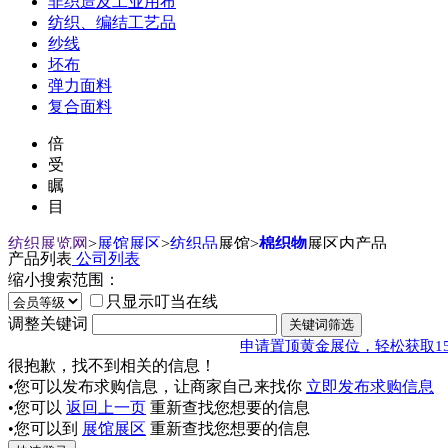
非织造及工业用布
纺织、编结工艺品
纱线
坯布
弹力面料
复合面料
倍
受
瞩
目
纺织展览网
>
展馆展区
>
纺织品
展馆
>
棉织物
展区内产品
产品列表
公司列表
缩小搜索范围：
只显示叮当在线
调整关键词
申请置顶黄金展位，轻松获取1
很抱歉，找不到相关的信息！
•您可以发布求购信息，让商家自己来找你
立即发布求购信息
•您可以
返回上一页
重新查找您想要的信息
•您可以到
展馆展区
重新查找您想要的信息