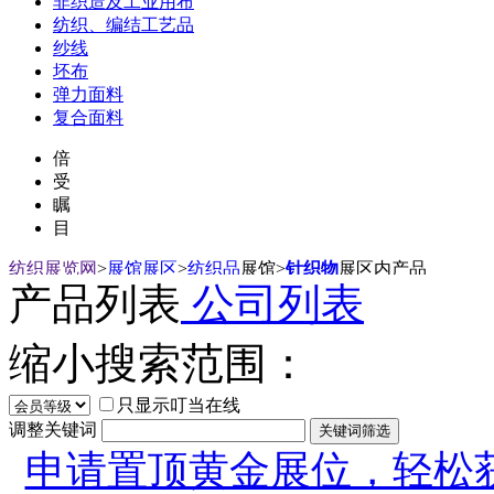
非织造及工业用布
纺织、编结工艺品
纱线
坯布
弹力面料
复合面料
倍
受
瞩
目
纺织展览网
>
展馆展区
>
纺织品
展馆
>
针织物
展区内产品
产品列表
公司列表
缩小搜索范围：
只显示叮当在线
调整关键词
申请置顶黄金展位，轻松获