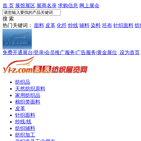
首 页
展馆展区
展商名录
求购信息
网上展会
搜 索
热门关键词：
面料
皮革
化纤
纱线
辅料
染料
坯布
针织面料
纺
免费开通展台
|
登录
|
会员推广服务
|
广告服务
|
黄金展位
设为首页
纺织品
天然纺织原料
家用纺织品
棉织类面料
皮革
针织面料
纱线/线
纺织辅料
纺织加工