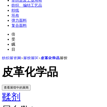
非织造及工业用布
纺织、编结工艺品
纱线
坯布
弹力面料
复合面料
倍
受
瞩
目
纺织展览网
>
展馆展区
>
皮革化学品
展馆
皮革化学品
鞣剂