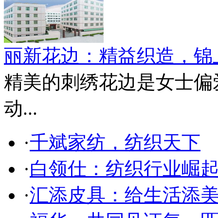
丽新花边：精益织造，锦
精美的刺绣花边是女士偏
动...
·
千斌家纺，纺织天下
·
白领仕：纺织行业崛
·
汇添皮具：给生活添