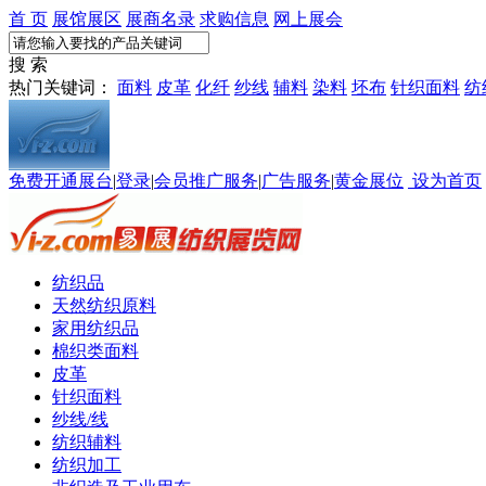
首 页
展馆展区
展商名录
求购信息
网上展会
搜 索
热门关键词：
面料
皮革
化纤
纱线
辅料
染料
坯布
针织面料
纺
免费开通展台
|
登录
|
会员推广服务
|
广告服务
|
黄金展位
设为首页
纺织品
天然纺织原料
家用纺织品
棉织类面料
皮革
针织面料
纱线/线
纺织辅料
纺织加工