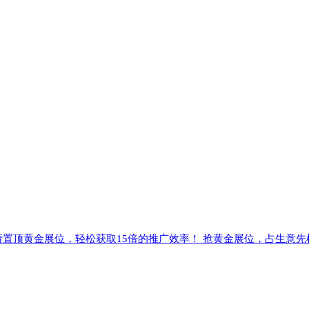
请置顶黄金展位，轻松获取15倍的推广效率！ 抢黄金展位，占生意先