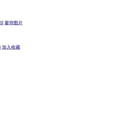
织
窗帘图片
|
加入收藏